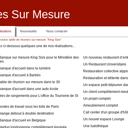
es Sur Mesure
lisations
Nouveautés
Nous contacter
ns
Une table de réunion sur mesure "King Size"
 ci-dessous quelques une de nos réalisations...
anque sur mesure King Size pour le Ministère des
Un nouveau restaurant d’ent
es
Un Restaurant Universitaire
anque d'accueil dans la lumière
Restauration collective atyp
banque d'accueil à Barbès
Restauration et détente dans
able de réunion sur mesure dans le 30
Un espace petit déjeuner dan
banque d'accueil dans une auto école
Un client complètement meu
es de rangements pour L’office du Tourisme de St
Un projet complet
n
Ameublement complet
ostes de travail sous les toits de Paris
Call center d'un groupe d'hôt
mange debout à double destination
Un nouvel espace Lounge
Banque d'accueil en Belgique
Une ludothèque
startup londonienne complétement équipée