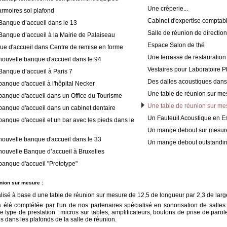
Une crêperie...
rmoires sol plafond
Cabinet d'expertise comptab
Banque d’accueil dans le 13
Salle de réunion de direction
anque d’accueil à la Mairie de Palaiseau
Espace Salon de thé
e d'accueil dans Centre de remise en forme
Une terrasse de restauration 
ouvelle banque d'accueil dans le 94
Vestaires pour Laboratoire 
anque d’accueil à Paris 7
Des dalles acoustiques dans
anque d'accueil à l'hôpital Necker
Une table de réunion sur me
anque d'accueil dans un Office du Tourisme
Une table de réunion sur me
anque d'accueil dans un cabinet dentaire
Un Fauteuil Acoustique en 
anque d'accueil et un bar avec les pieds dans le
e
Un mange debout sur mesur
ouvelle banque d'accueil dans le 33
Un mange debout outstanding
ouvelle Banque d’accueil à Bruxelles
anque d'accueil "Prototype"
union sur mesure
:
alisé à base d une table de réunion sur mesure de 12,5 de longueur par 2,3 de larg
a été complétée par l'un de nos partenaires spécialisé en sonorisation de salle
 ce type de prestation : micros sur tables, amplificateurs, boutons de prise de parol
s dans les plafonds de la salle de réunion.