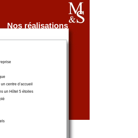
Nos réalisations
reprise
ique
 un centre d’accueil
s un Hôtel 5 étoiles
blé
els