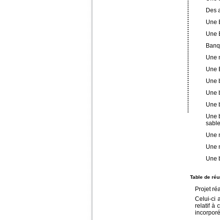
Des a
Une 
Une B
Banqu
Une n
Une B
Une b
Une b
Une b
Une b
sabl
Une n
Une n
Une b
Table de ré
Projet ré
Celui-ci 
relatif à
incorporé