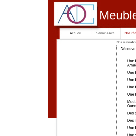
Meubl
Accueil
Savoir-Faire
Nos réa
Nos réalisatio
Découvrez
Une B
Armé
Une b
Une 
Une t
Une 
Meubl
Oue
Des p
Des 
Une 
Une 