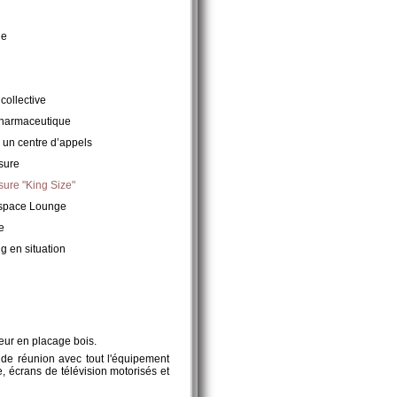
le
collective
Pharmaceutique
 un centre d’appels
sure
sure "King Size"
Espace Lounge
e
 en situation
eur en placage bois.
s de réunion avec tout l'équipement
e, écrans de télévision motorisés et